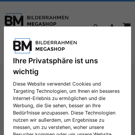
Toggle
Menü
navigation
Ihre Privatsphäre ist uns
Sie sind hier:
Bilderrahmen
Galerierahmen
wichtig
5er Galerierahmen Home
Diese Website verwendet Cookies und
Zur Übersicht
Targeting Technologien, um Ihnen ein besseres
Internet-Erlebnis zu ermöglichen und die
Werbung, die Sie sehen, besser an Ihre
Bedürfnisse anzupassen. Diese Technologien
nutzen wir außerdem, um Ergebnisse zu
messen, um zu verstehen, woher unsere
Besucher kommen oder um unsere Website