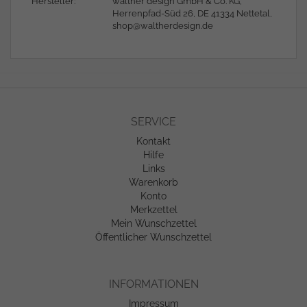
Hersteller:
walther design GmbH & Co. KG,
Herrenpfad-Süd 26, DE 41334 Nettetal,
shop@waltherdesign.de
SERVICE
Kontakt
Hilfe
Links
Warenkorb
Konto
Merkzettel
Mein Wunschzettel
Öffentlicher Wunschzettel
INFORMATIONEN
Impressum