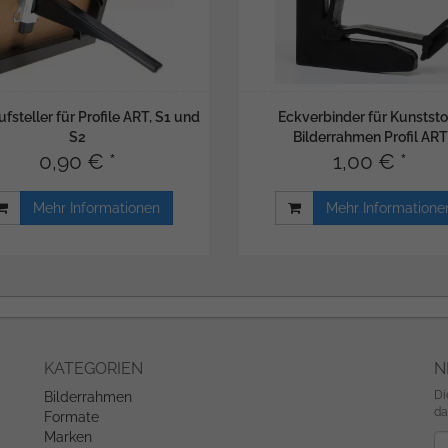
fsteller für Profile ART, S1 und
Eckverbinder für Kunststo
S2
Bilderrahmen Profil ART
0,90 € *
1,00 € *
Mehr Informationen
Mehr Informatione
KATEGORIEN
N
Di
Bilderrahmen
da
Formate
Marken
Ne