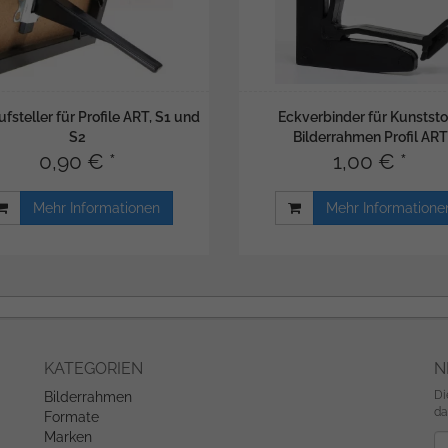
fsteller für Profile ART, S1 und
Eckverbinder für Kunststo
S2
Bilderrahmen Profil ART
0,90 € *
1,00 € *
Mehr Informationen
Mehr Informatione
KATEGORIEN
N
Di
Bilderrahmen
da
Formate
Marken
Ne