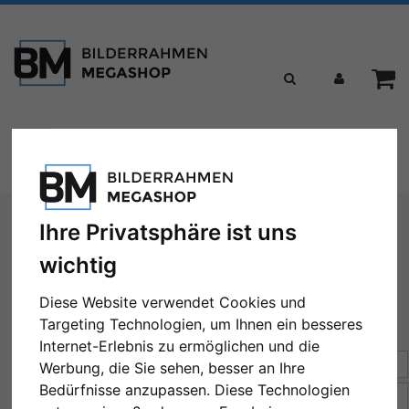
Toggle
Menü
navigation
Sie sind hier:
Passepartouts
Standardformat
Ihre Privatsphäre ist uns
wichtig
Standardformat
Diese Website verwendet Cookies und
Targeting Technologien, um Ihnen ein besseres
Internet-Erlebnis zu ermöglichen und die
Sortierung:
Preis
Werbung, die Sie sehen, besser an Ihre
Bedürfnisse anzupassen. Diese Technologien
Artikel pro Seite
10