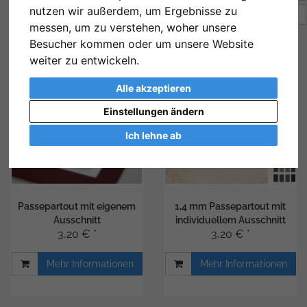
nutzen wir außerdem, um Ergebnisse zu
Artikel pro Seite
16
messen, um zu verstehen, woher unsere
Besucher kommen oder um unsere Website
weiter zu entwickeln.
Alle akzeptieren
Einstellungen ändern
Ich lehne ab
Passepartout mit eigenem
1,4 mm Passepartout mit
Ausschnitt
individuellem Ausschnitt
3,20 € *
3,20 € *
Mehr Informationen
Mehr Informationen