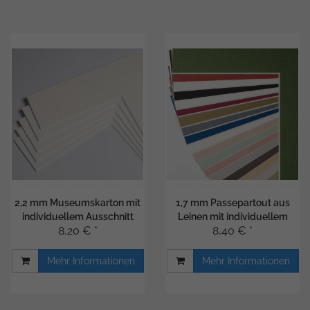
2,2 mm Museumskarton mit
1,7 mm Passepartout aus
individuellem Ausschnitt
Leinen mit individuellem
8,20 € *
8,40 € *
Ausschnitt
Mehr Informationen
Mehr Informationen