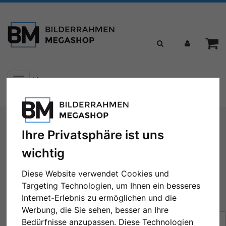
Toggle
Menü
navigation
Sie sind hier:
Passepartouts
Ausschnitt nach Maß
Ihre Privatsphäre ist uns
Ausschnitt nach Maß
wichtig
Diese Website verwendet Cookies und
Targeting Technologien, um Ihnen ein besseres
Internet-Erlebnis zu ermöglichen und die
← Zurück
1
2
Weiter →
Werbung, die Sie sehen, besser an Ihre
Sortierung:
Preis
Bedürfnisse anzupassen. Diese Technologien