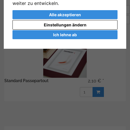
weiter zu entwickeln.
Sortierung:
Preis
Alle akzeptieren
Artikel pro Seite
20
Einstellungen ändern
Ich lehne ab
2,10 € *
Standard Passepartout