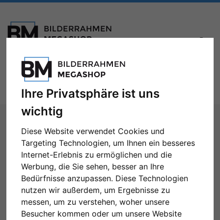
Toggle
Menü
navigation
Ihre Privatsphäre ist uns
wichtig
Sie sind hier:
Marken
Döhnert
Filter: Produkttyp: Passepartouts
Diese Website verwendet Cookies und
Döhnert
Targeting Technologien, um Ihnen ein besseres
Internet-Erlebnis zu ermöglichen und die
Werbung, die Sie sehen, besser an Ihre
Bedürfnisse anzupassen. Diese Technologien
nutzen wir außerdem, um Ergebnisse zu
Alle Filter zurücksetzen
messen, um zu verstehen, woher unsere
Produkttyp: Passepartouts
Besucher kommen oder um unsere Website