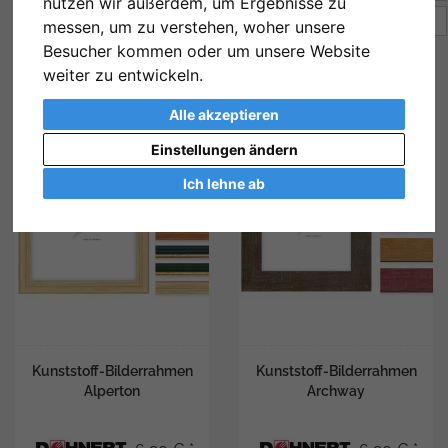
nutzen wir außerdem, um Ergebnisse zu
Artikel pro Seite
10
messen, um zu verstehen, woher unsere
Besucher kommen oder um unsere Website
weiter zu entwickeln.
Alle akzeptieren
Einstellungen ändern
Ich lehne ab
Kunststoff-Bilderrahmen
Kunststoff-Bilderrahmen
Alperton
Archway