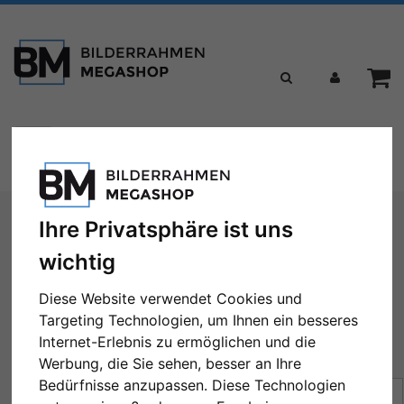
Toggle
Menü
navigation
Sie sind hier:
Marken
Döhnert
Ihre Privatsphäre ist uns
wichtig
Döhnert
Diese Website verwendet Cookies und
Targeting Technologien, um Ihnen ein besseres
Internet-Erlebnis zu ermöglichen und die
← Zurück
1
2
3
4
5
...
14
Weiter →
Werbung, die Sie sehen, besser an Ihre
Bedürfnisse anzupassen. Diese Technologien
Sortierung:
Preis