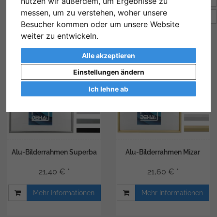
nutzen wir außerdem, um Ergebnisse zu
messen, um zu verstehen, woher unsere
Artikel pro Seite
16
Besucher kommen oder um unsere Website
weiter zu entwickeln.
Alle akzeptieren
Einstellungen ändern
Ich lehne ab
Alu-Bilderrahmen Superba
Alu-Bilderrahmen Mizar
21,40 € *
21,60 € *
Mehr Informationen
Mehr Informationen