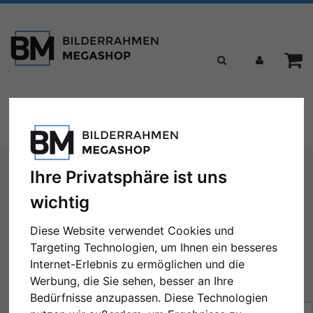
Toggle
Menü
navigation
Sie sind hier:
Marken
DEHA Design
Filter: Rahmentyp: Alurahmen
Ihre Privatsphäre ist uns
wichtig
DEHA Design
Diese Website verwendet Cookies und
Targeting Technologien, um Ihnen ein besseres
Internet-Erlebnis zu ermöglichen und die
Rahmentyp: Alurahmen
Alle Filter zurücksetzen
Werbung, die Sie sehen, besser an Ihre
Bedürfnisse anzupassen. Diese Technologien
Sortierung:
Preis