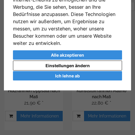
Werbung, die Sie sehen, besser an Ihre
Artikel pro Seite
24
Bedürfnisse anzupassen. Diese Technologien
nutzen wir außerdem, um Ergebnisse zu
messen, um zu verstehen, woher unsere
Besucher kommen oder um unsere Website
weiter zu entwickeln.
Alle akzeptieren
Einstellungen ändern
Ich lehne ab
Holzrahmen Uppsala nach
Kunststoffrahmen Malmö
Maß
nach Maß
21,90 € *
22,80 € *
Mehr Informationen
Mehr Informationen