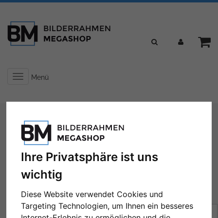
Toggle
Menü
navigation
Sie sind hier:
Formate
Bilderrahmen nach Maß
Bilderrahmen nach Maß
Ihre Privatsphäre ist uns
wichtig
Diese Website verwendet Cookies und
← Zurück
1
2
3
4
5
...
22
Weiter →
Targeting Technologien, um Ihnen ein besseres
Sortierung:
Preis
Internet-Erlebnis zu ermöglichen und die