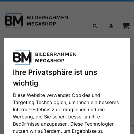
Toggle
Menü
navigation
Sie sind hier:
Formate
Bilderrahmen nach Maß
Ihre Privatsphäre ist uns
wichtig
Bilderrahmen nach Maß
Diese Website verwendet Cookies und
Targeting Technologien, um Ihnen ein besseres
Internet-Erlebnis zu ermöglichen und die
Werbung, die Sie sehen, besser an Ihre
← Zurück
1
2
3
4
5
...
43
Weiter →
Bedürfnisse anzupassen. Diese Technologien
Sortierung:
Preis
nutzen wir außerdem, um Ergebnisse zu