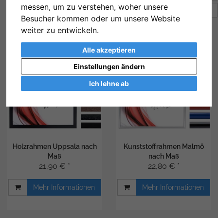
messen, um zu verstehen, woher unsere
Artikel pro Seite
12
Besucher kommen oder um unsere Website
weiter zu entwickeln.
Alle akzeptieren
Einstellungen ändern
Ich lehne ab
Holzrahmen Uppsala nach
Kunststoffrahmen Malmö
Maß
nach Maß
21,90 € *
22,80 € *
Mehr Informationen
Mehr Informationen