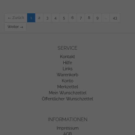
← Zurück
1
2
3
4
5
6
7
8
9
...
43
Weiter →
SERVICE
Kontakt
Hilfe
Links
Warenkorb
Konto
Merkzettel
Mein Wunschzettel
Öffentlicher Wunschzettel
INFORMATIONEN
Impressum
AGB