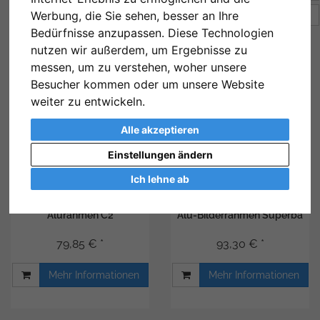
Werbung, die Sie sehen, besser an Ihre
Artikel pro Seite
24
Bedürfnisse anzupassen. Diese Technologien
nutzen wir außerdem, um Ergebnisse zu
messen, um zu verstehen, woher unsere
Besucher kommen oder um unsere Website
weiter zu entwickeln.
Alle akzeptieren
Einstellungen ändern
Ich lehne ab
Alurahmen C2
Alu-Bilderrahmen Superba
79,85 € *
93,30 € *
Mehr Informationen
Mehr Informationen