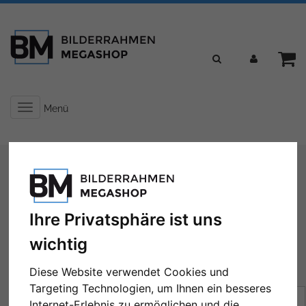
Toggle
Menü
navigation
Sie sind hier:
Formate
70x90 cm
70x90 cm
Ihre Privatsphäre ist uns
wichtig
Diese Website verwendet Cookies und
← Zurück
1
2
Weiter →
Targeting Technologien, um Ihnen ein besseres
Sortierung:
Preis
Internet-Erlebnis zu ermöglichen und die