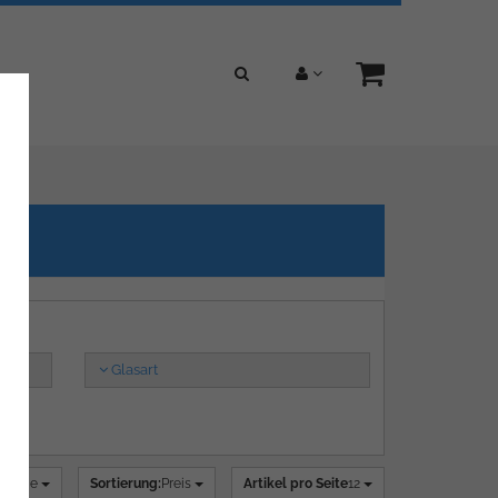
Glasart
alerie
Sortierung:
Preis
Artikel pro Seite
12