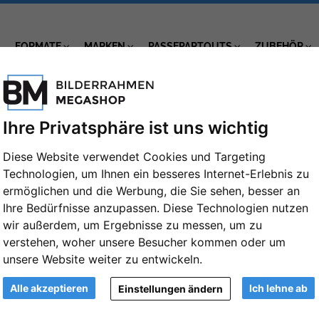
FORMATE
MARKEN
PASSEPARTOUTS
ZUBEHÖR
Ihre Privatsphäre ist uns wichtig
Diese Website verwendet Cookies und Targeting
Technologien, um Ihnen ein besseres Internet-Erlebnis zu
ermöglichen und die Werbung, die Sie sehen, besser an
Ihre Bedürfnisse anzupassen. Diese Technologien nutzen
wir außerdem, um Ergebnisse zu messen, um zu
be
Rahmentyp
verstehen, woher unsere Besucher kommen oder um
unsere Website weiter zu entwickeln.
Alle akzeptieren
Ich lehne ab
Einstellungen ändern
Ansicht
G