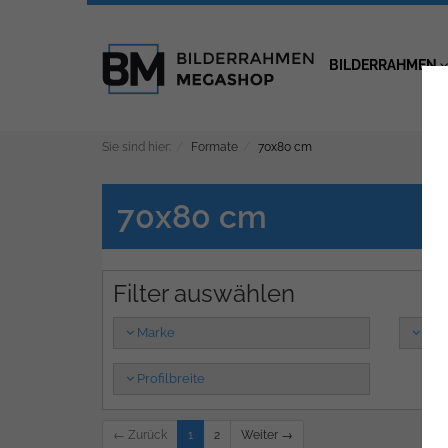
BILDERRAHMEN
Sie sind hier:
Formate
70x80 cm
70x80 cm
Marke
Far
Profilbreite
← Zurück
1
2
Weiter →