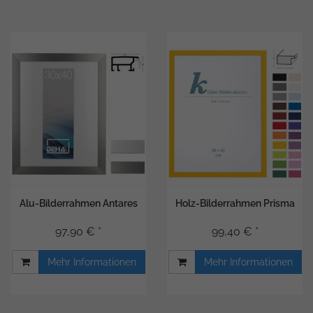
Alu-Bilderrahmen Antares
Holz-Bilderrahmen Prisma
97,90 € *
99,40 € *
Mehr Informationen
Mehr Informationen