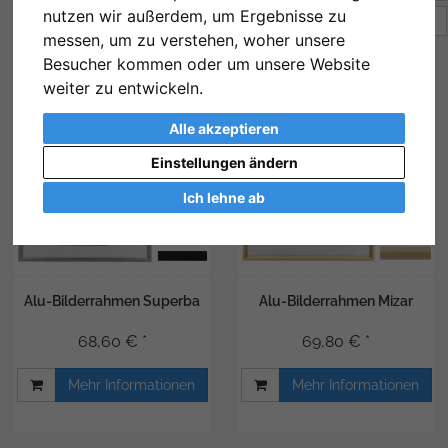
nutzen wir außerdem, um Ergebnisse zu
Artikel pro Seite
16
messen, um zu verstehen, woher unsere
Besucher kommen oder um unsere Website
weiter zu entwickeln.
Alle akzeptieren
Einstellungen ändern
Ich lehne ab
Alu-Bilderrahmen Superba
Alu-Bilderrahmen Mizar
68,60 € *
69,80 € *
Mehr Informationen
Mehr Informationen