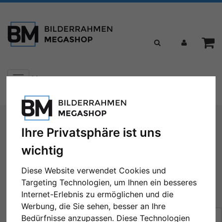
Toggle
Menü
navigation
Sie sind hier:
Formate
60x70 cm
Ihre Privatsphäre ist uns
60x70 cm
wichtig
Diese Website verwendet Cookies und
Targeting Technologien, um Ihnen ein besseres
Internet-Erlebnis zu ermöglichen und die
← Zurück
1
2
Weiter →
Werbung, die Sie sehen, besser an Ihre
Sortierung:
Preis
Bedürfnisse anzupassen. Diese Technologien