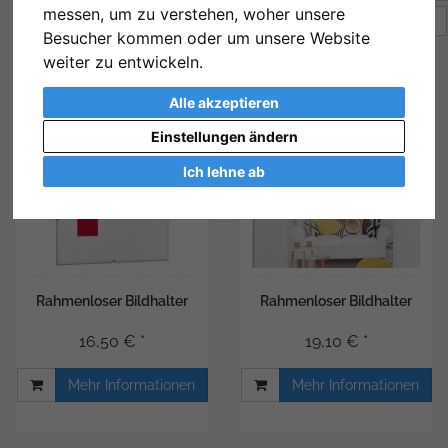
messen, um zu verstehen, woher unsere
Artikel pro Seite
12
Besucher kommen oder um unsere Website
weiter zu entwickeln.
Alle akzeptieren
Einstellungen ändern
Ich lehne ab
Rahmenloser Bildhalter
Rahmenloser Bildhalter
16,50 € *
19,10 € *
Mehr Informationen
Mehr Informationen