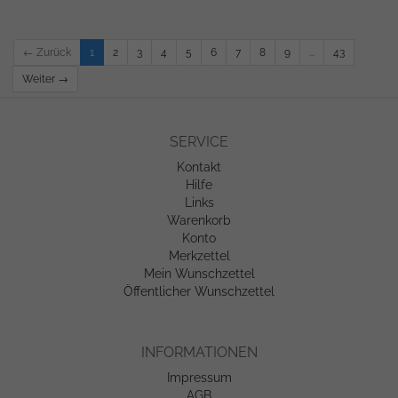
← Zurück
1
2
3
4
5
6
7
8
9
...
43
Weiter →
SERVICE
Kontakt
Hilfe
Links
Warenkorb
Konto
Merkzettel
Mein Wunschzettel
Öffentlicher Wunschzettel
INFORMATIONEN
Impressum
AGB