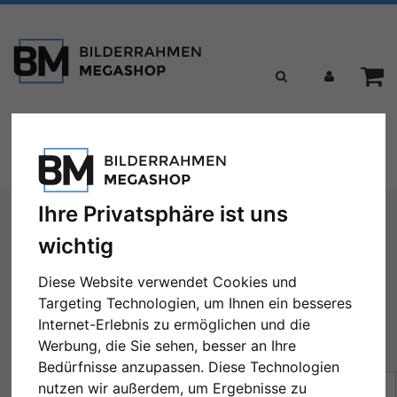
Toggle
Menü
navigation
Sie sind hier:
Formate
50x70 cm
Ihre Privatsphäre ist uns
wichtig
50x70 cm
Diese Website verwendet Cookies und
Targeting Technologien, um Ihnen ein besseres
Internet-Erlebnis zu ermöglichen und die
Werbung, die Sie sehen, besser an Ihre
← Zurück
1
2
3
4
5
...
43
Weiter →
Bedürfnisse anzupassen. Diese Technologien
Sortierung:
Preis
nutzen wir außerdem, um Ergebnisse zu