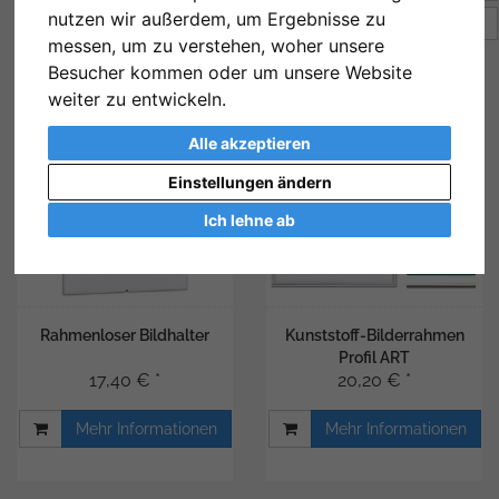
nutzen wir außerdem, um Ergebnisse zu
Artikel pro Seite
16
messen, um zu verstehen, woher unsere
Besucher kommen oder um unsere Website
weiter zu entwickeln.
Alle akzeptieren
Einstellungen ändern
Ich lehne ab
Rahmenloser Bildhalter
Kunststoff-Bilderrahmen
Profil ART
17,40 € *
20,20 € *
Mehr Informationen
Mehr Informationen