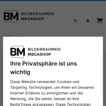
Toggle
Menü
navigation
Sie sind hier:
Formate
50x50 cm
Ihre Privatsphäre ist uns
50x50 cm
wichtig
Diese Website verwendet Cookies und
Targeting Technologien, um Ihnen ein besseres
Internet-Erlebnis zu ermöglichen und die
← Zurück
1
2
3
4
5
...
13
Weiter →
Werbung, die Sie sehen, besser an Ihre
Sortierung:
Preis
Bedürfnisse anzupassen. Diese Technologien