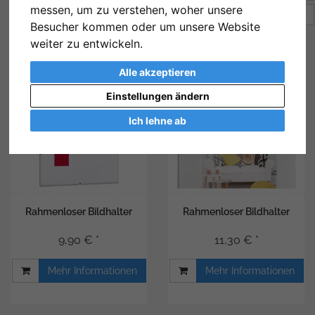
messen, um zu verstehen, woher unsere
Artikel pro Seite
12
Besucher kommen oder um unsere Website
weiter zu entwickeln.
Alle akzeptieren
Einstellungen ändern
Ich lehne ab
Rahmenloser Bildhalter
Rahmenloser Bildhalter
9,90 € *
11,30 € *
Mehr Informationen
Mehr Informationen