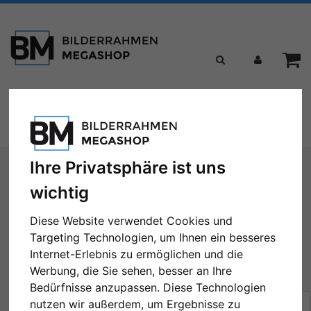
Toggle
Menü
navigation
Sie sind hier:
Formate
40x50 cm
Ihre Privatsphäre ist uns
wichtig
40x50 cm
Diese Website verwendet Cookies und
Targeting Technologien, um Ihnen ein besseres
Internet-Erlebnis zu ermöglichen und die
Werbung, die Sie sehen, besser an Ihre
← Zurück
1
2
3
4
5
...
40
Weiter →
Bedürfnisse anzupassen. Diese Technologien
Sortierung:
Preis
nutzen wir außerdem, um Ergebnisse zu