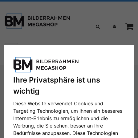
Toggle
Menü
navigation
Sie sind hier:
Formate
28x35 cm
Ihre Privatsphäre ist uns
28x35 cm
wichtig
Diese Website verwendet Cookies und
Targeting Technologien, um Ihnen ein besseres
Internet-Erlebnis zu ermöglichen und die
← Zurück
1
2
3
4
5
...
21
Weiter →
Werbung, die Sie sehen, besser an Ihre
Bedürfnisse anzupassen. Diese Technologien
Sortierung:
Preis