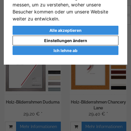
messen, um zu verstehen, woher unsere
Sortierung:
Preis
Besucher kommen oder um unsere Website
weiter zu entwickeln.
Artikel pro Seite
12
Alle akzeptieren
Einstellungen ändern
Ich lehne ab
Holz-Bilderrahmen Duduma
Holz-Bilderrahmen Chancery
Lane
29,20 € *
29,40 € *
Mehr Informationen
Mehr Informationen