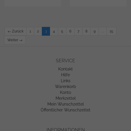
← Zurück
1
2
3
4
5
6
7
8
9
...
15
Weiter →
SERVICE
Kontakt
Hilfe
Links
Warenkorb
Konto
Merkzettel
Mein Wunschzettel
Öffentlicher Wunschzettel
INFORMATIONEN