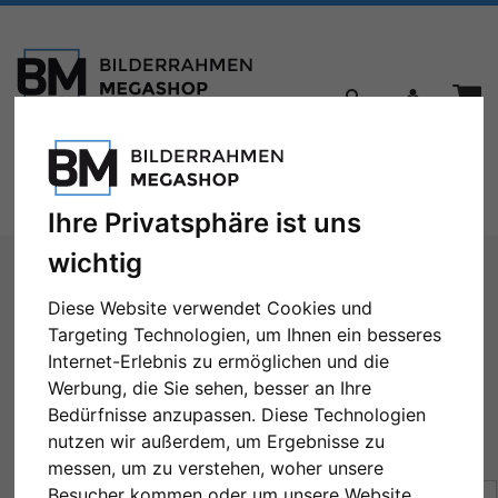
Toggle
Menü
navigation
Ihre Privatsphäre ist uns
Sie sind hier:
Bilderrahmen
Holzrahmen
Filter: Format: 60x70
wichtig
Diese Website verwendet Cookies und
Holzrahmen
Targeting Technologien, um Ihnen ein besseres
Internet-Erlebnis zu ermöglichen und die
Werbung, die Sie sehen, besser an Ihre
Bedürfnisse anzupassen. Diese Technologien
Format: 60x70
Alle Filter zurücksetzen
nutzen wir außerdem, um Ergebnisse zu
messen, um zu verstehen, woher unsere
Besucher kommen oder um unsere Website
Sortierung:
Preis