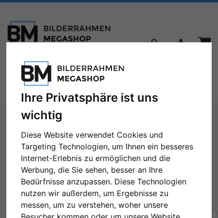
Toggle
Menü
navigation
Ihre Privatsphäre ist uns
Sie sind hier:
Bilderrahmen
Holzrahmen
Filter: Format: 60x70
wichtig
Diese Website verwendet Cookies und
Holzrahmen
Targeting Technologien, um Ihnen ein besseres
Internet-Erlebnis zu ermöglichen und die
Werbung, die Sie sehen, besser an Ihre
Bedürfnisse anzupassen. Diese Technologien
Format: 60x70
Alle Filter zurücksetzen
nutzen wir außerdem, um Ergebnisse zu
messen, um zu verstehen, woher unsere
Besucher kommen oder um unsere Website
Sortierung:
Preis