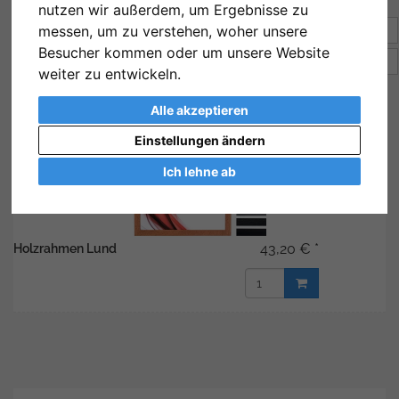
nutzen wir außerdem, um Ergebnisse zu
messen, um zu verstehen, woher unsere
Sortierung:
Preis
Besucher kommen oder um unsere Website
Artikel pro Seite
10
weiter zu entwickeln.
Alle akzeptieren
Einstellungen ändern
Ich lehne ab
43,20 € *
Holzrahmen Lund