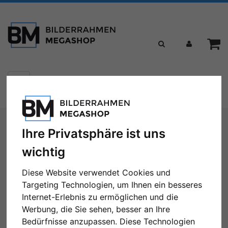
Toggle
Menü
navigation
Sie sind hier:
Bilderrahmen
Holzrahmen
Filter: Format: 60x60
Ihre Privatsphäre ist uns
Holzrahmen
wichtig
Diese Website verwendet Cookies und
Targeting Technologien, um Ihnen ein besseres
Internet-Erlebnis zu ermöglichen und die
Format: 60x60
Alle Filter zurücksetzen
Werbung, die Sie sehen, besser an Ihre
Bedürfnisse anzupassen. Diese Technologien
← Zurück
1
2
3
4
5
Weiter →