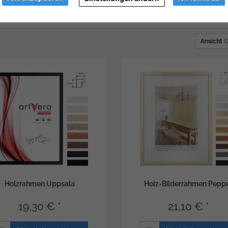
Ansicht
G
Holzrahmen Uppsala
Holz-Bilderrahmen Pepp
19,30 € *
21,10 € *