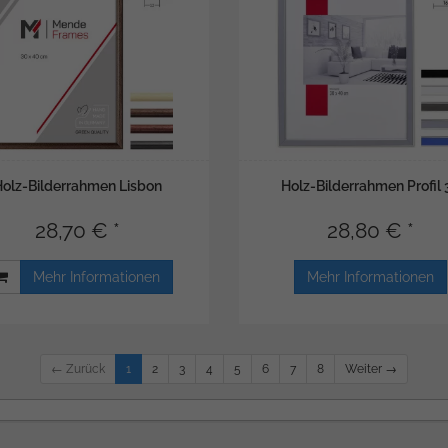
Holz-Bilderrahmen Lisbon
Holz-Bilderrahmen Profil 
28,70 € *
28,80 € *
Mehr Informationen
Mehr Informationen
← Zurück
1
2
3
4
5
6
7
8
Weiter →