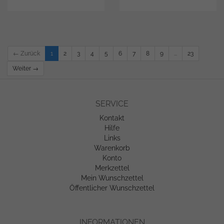
← Zurück
1
2
3
4
5
6
7
8
9
...
23
Weiter →
SERVICE
Kontakt
Hilfe
Links
Warenkorb
Konto
Merkzettel
Mein Wunschzettel
Öffentlicher Wunschzettel
INFORMATIONEN