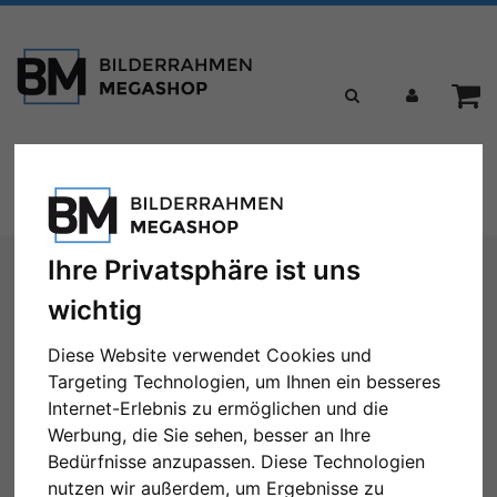
Toggle
Menü
navigation
Sie sind hier:
Bilderrahmen
Holzrahmen
Filter: Format: 20x30
Ihre Privatsphäre ist uns
wichtig
Holzrahmen
Diese Website verwendet Cookies und
Targeting Technologien, um Ihnen ein besseres
Internet-Erlebnis zu ermöglichen und die
Werbung, die Sie sehen, besser an Ihre
Format: 20x30
Alle Filter zurücksetzen
Bedürfnisse anzupassen. Diese Technologien
nutzen wir außerdem, um Ergebnisse zu
← Zurück
1
2
3
4
5
...
23
Weiter →