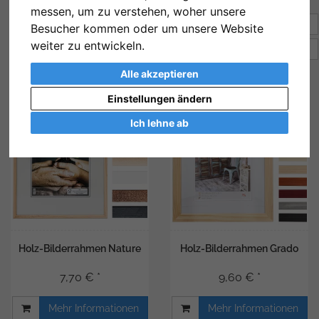
messen, um zu verstehen, woher unsere
Sortierung:
Preis
Besucher kommen oder um unsere Website
weiter zu entwickeln.
Artikel pro Seite
12
Alle akzeptieren
Einstellungen ändern
Ich lehne ab
Holz-Bilderrahmen Nature
Holz-Bilderrahmen Grado
7,70 € *
9,60 € *
Mehr Informationen
Mehr Informationen