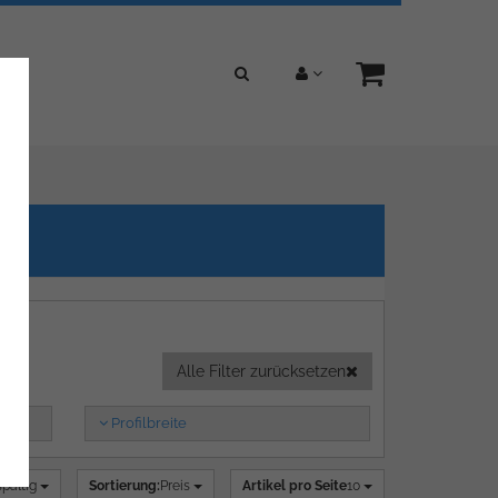
Alle Filter zurücksetzen
Profilbreite
spaltig
Sortierung:
Preis
Artikel pro Seite
10