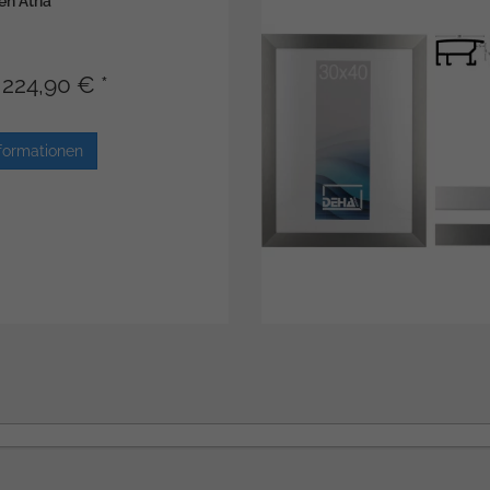
n Atria
224,90 € *
formationen