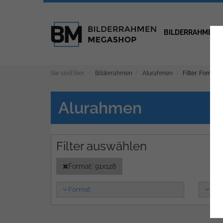
BILDERRAHMEN
Sie sind hier:
Bilderrahmen
Alurahmen
Filter: Format:
Alurahmen
Format: 91x128
Format
Far